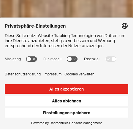
Datengetriebene Resilienzstrategie
Faktenbasiert statt
pauschal: Preis-, Angebots-
und
Serviceentscheidungen
absichern