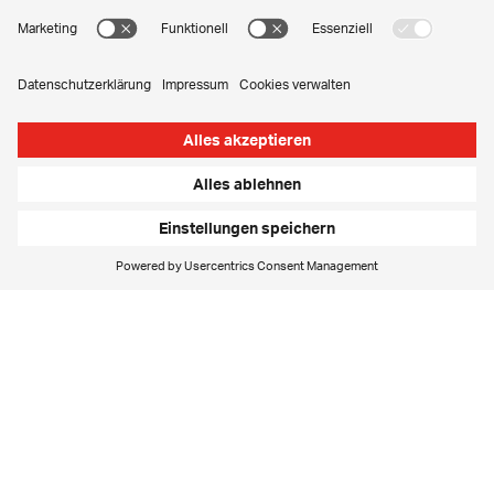
Ideen-Manufaktur
Wir sind die Handwerker, die Ideen zum Leben
erwecken. Wir begleiten ambitionierte Unternehmer
und Start-ups vom ersten Gedanken zum erfolgreichen
Markteintritt.
Kontinuierlich lernend
Wir entwickeln uns weiter, lernen schnell und streben
aktiv nach neuem Wissen, um herausragende
Leistungen zu erbringen und mit unserer Expertise zu