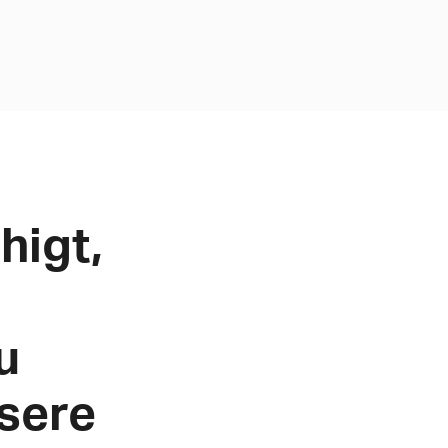
higt,
u
nsere