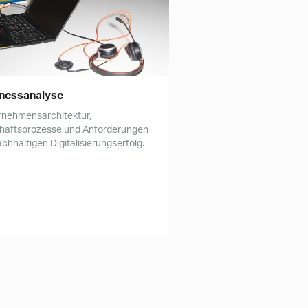
nessanalyse
rnehmensarchitektur,
häftsprozesse und Anforderungen
achhaltigen Digitalisierungserfolg.