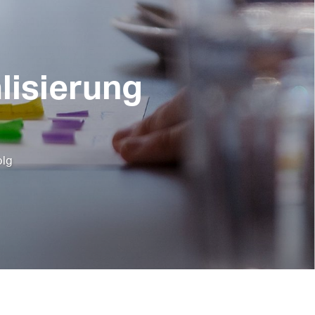
alisierung
olg