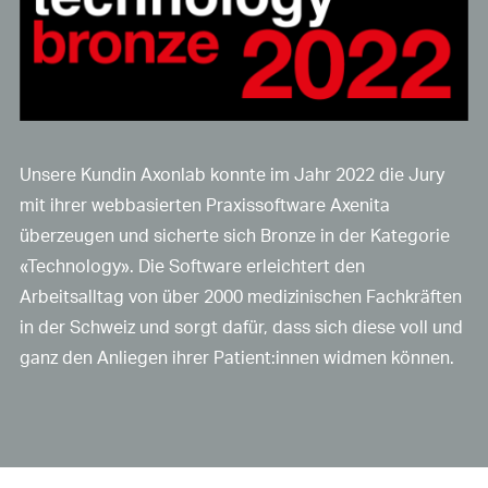
Unsere Kundin Axonlab konnte im Jahr 2022 die Jury
mit ihrer webbasierten Praxissoftware Axenita
überzeugen und sicherte sich Bronze in der Kategorie
«Technology». Die Software erleichtert den
Arbeitsalltag von über 2000 medizinischen Fachkräften
in der Schweiz und sorgt dafür, dass sich diese voll und
ganz den Anliegen ihrer Patient:innen widmen können.