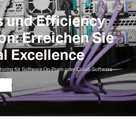
 und Efficiency
on: Erreichen Sie
l Excellence
toring für Software On-Prem oder Cloud-Software