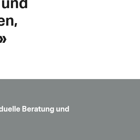
 und
en,
»
viduelle Beratung und