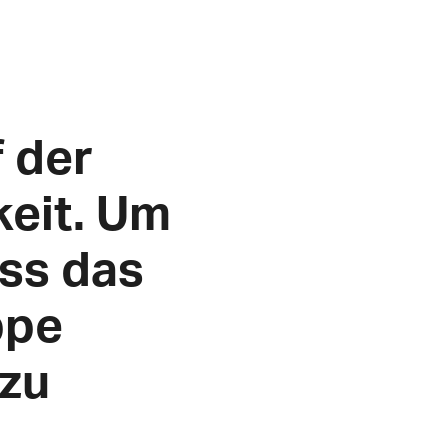
f der
keit. Um
uss das
ppe
 zu