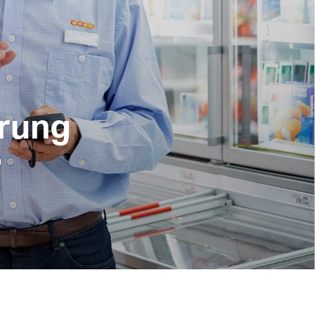
erung
n