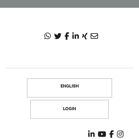
smart people – smart software
ENGLISH
LOGIN