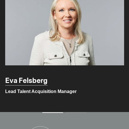
Felsberg
Jan 
alent Acquisition Manager
Talent