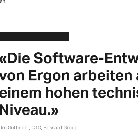
nen
«Die Software-Entw
von Ergon arbeiten 
einem hohen techn
Niveau.»
Urs Güttinger
CTO, Bossard Group