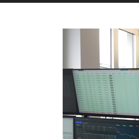
 für
n