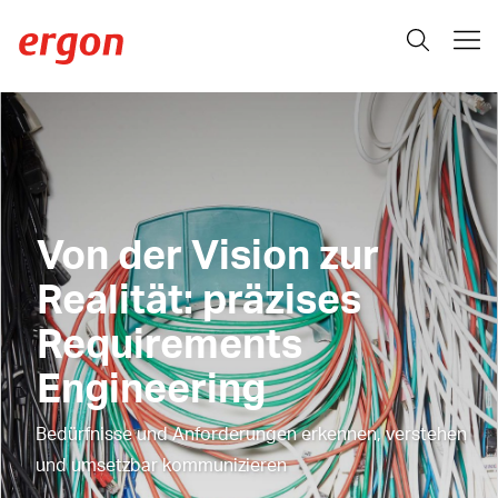
Von der Vision zur
Realität: präzises
Requirements
Engineering
Bedürfnisse und Anforderungen erkennen, verstehen
und umsetzbar kommunizieren