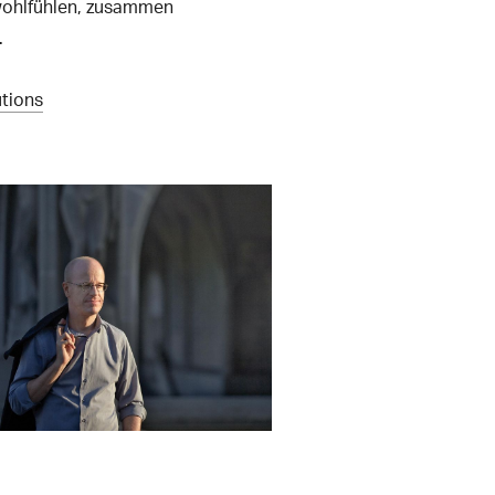
 wohlfühlen, zusammen
.
utions