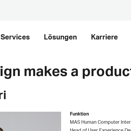
Services
Lösungen
Karriere
gn makes a product
ri
Funktion
MAS Human Computer Inter
Head of User Experience De