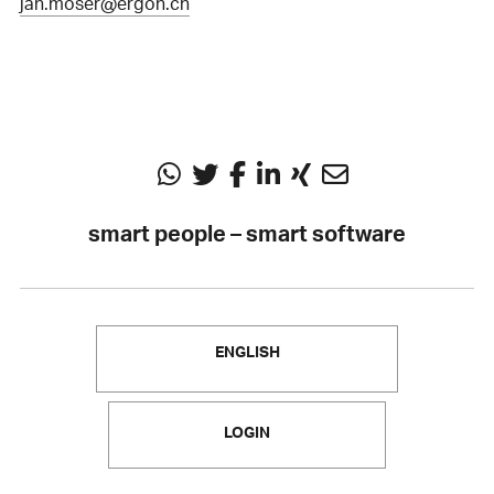
jan.moser@ergon.ch
smart people – smart software
ENGLISH
LOGIN