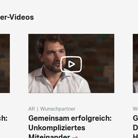
er-Videos
AR
|
Wunschpartner
W
h:
Gemeinsam erfolgreich:
G
Unkompliziertes
D
Miteinander
H