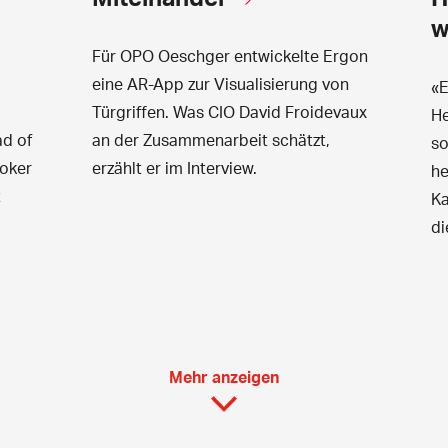
w
Für OPO Oeschger entwickelte Ergon
eine AR-App zur Visualisierung von
«E
Türgriffen. Was CIO David Froidevaux
He
ad of
an der Zusammenarbeit schätzt,
so
oker
erzählt er im Interview.
he
t
Ka
di
Mehr anzeigen