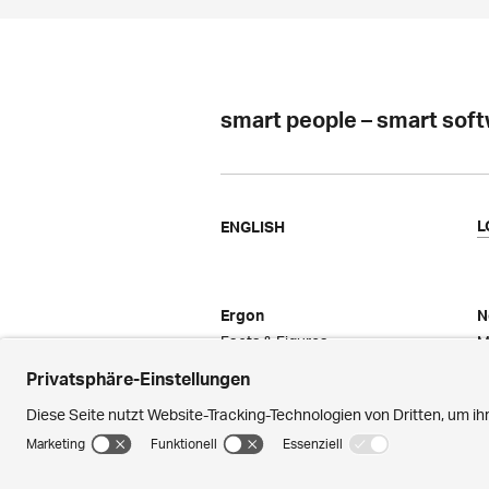
smart people – smart sof
L
ENGLISH
Ergon
N
Facts & Figures
M
Referenzen
E
Jobs
F
Auszeichnungen
M