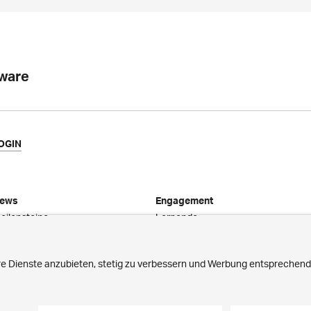
tware
OGIN
ews
Engagement
eilensteine
Lernende
vents
Praktika
achbeiträge
Schnuppertage
edienberichte
Mitarbeiter-Initiativen