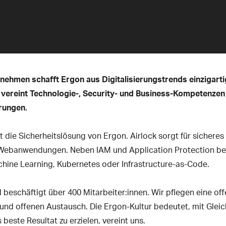
nehmen schafft Ergon aus Digitalisierungstrends einzigart
 vereint Technologie-, Security- und Business-Kompetenzen 
rungen.
t die Sicherheitslösung von Ergon. Airlock sorgt für siche
d Webanwendungen. Neben IAM und Application Protection be
achine Learning, Kubernetes oder Infrastructure-as-Code.
eschäftigt über 400 Mitarbeiter:innen. Wir pflegen eine off
nd offenen Austausch. Die Ergon-Kultur bedeutet, mit Gleich
beste Resultat zu erzielen, vereint uns.