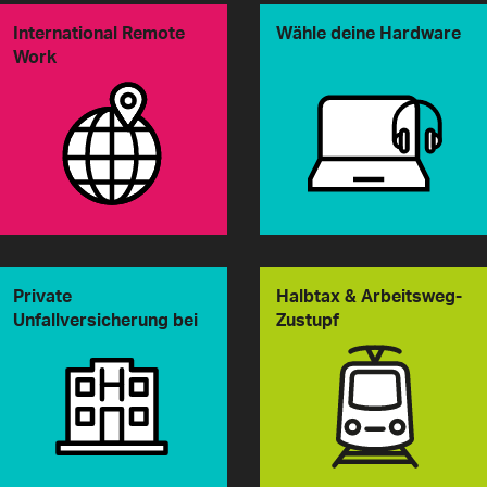
International Remote
Wähle deine Hardware
Work
Private
Halbtax & Arbeitsweg-
Unfallversicherung bei
Zustupf
BU & NBU