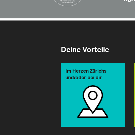
Deine Vorteile
Im Herzen Zürichs
und/oder bei dir