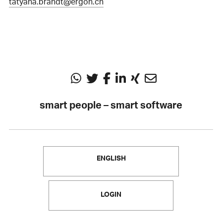
tatyana.brandt@ergon.ch
smart people – smart software
ENGLISH
LOGIN