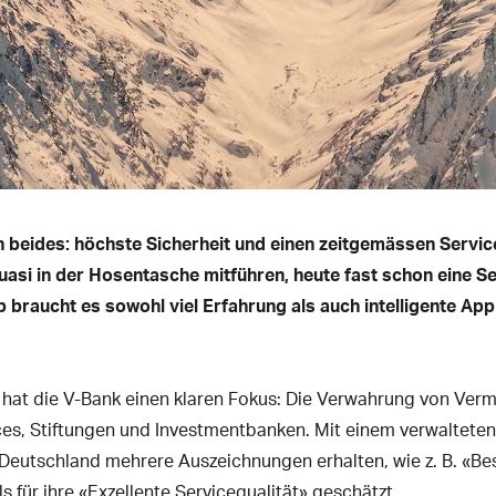
 beides: höchste Sicherheit und einen zeitgemässen Servic
uasi in der Hosentasche mitführen, heute fast schon eine Se
braucht es sowohl viel Erfahrung als auch intelligente Appl
8 hat die V-Bank einen klaren Fokus: Die Verwahrung von Ve
ces, Stiftungen und Investmentbanken. Mit einem verwaltete
n Deutschland mehrere Auszeichnungen erhalten, wie z. B. «
s für ihre «Exzellente Servicequalität» geschätzt.