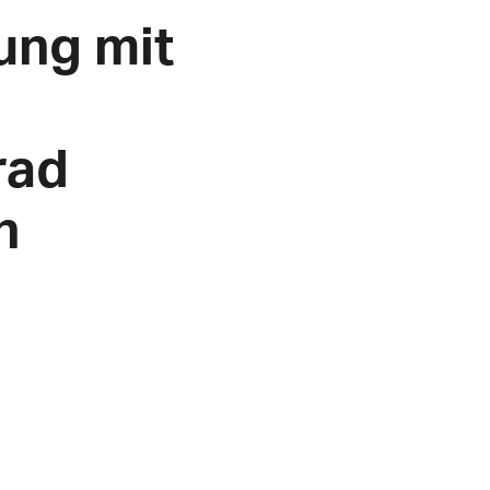
ung mit
rad
n