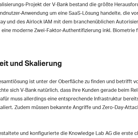
lisierungs-Projekt der V-Bank bestand die größte Herausford
dnutzer-Anwendung um eine SaaS-Lösung handelte, die von 
eway und des Airlock IAM mit dem branchenüblichen Autorisi
ine moderne Zwei-Faktor-Authentifizierung inkl. Biometrie f
eit und Skalierung
amtlösung ist unter der Oberfläche zu finden und betrifft vo
hte sich V-Bank natürlich, dass ihre Kunden gerade beim Re
afür muss allerdings eine entsprechende Infrastruktur bereit
liert. Zudem müssen bekannte Angriffe und Zero-Day-Attack
estaltete und konfigurierte die Knowledge Lab AG die erste c