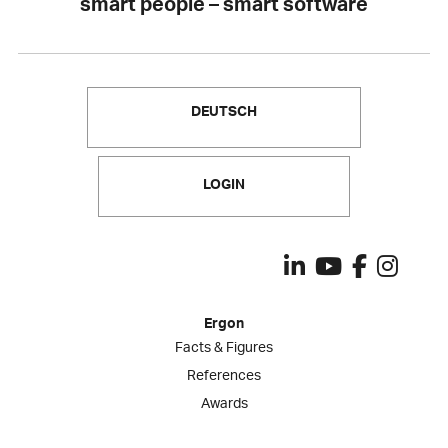
smart people – smart software
DEUTSCH
LOGIN
Ergon
Facts & Figures
References
Awards