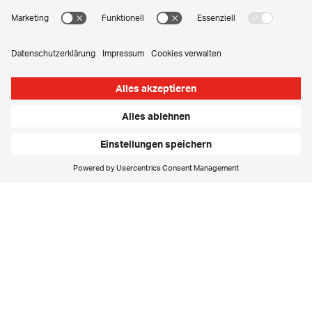
Ideen-Manufaktur
Wir sind die Handwerker, die Ideen zum Leben
erwecken. Wir begleiten ambitionierte Unternehmer
und Start-ups vom ersten Gedanken zum erfolgreichen
Markteintritt.
Kontinuierlich lernend
Wir entwickeln uns weiter, lernen schnell und streben
aktiv nach neuem Wissen, um herausragende
Leistungen zu erbringen und mit unserer Expertise zu